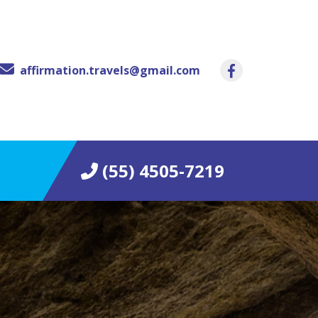
affirmation.travels@gmail.com
(55) 4505-7219