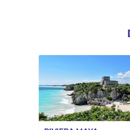
¿QUÉ HACER?
Conoce sus majestuosos sitios
arqueológicos.
Ven a sus parques naturales y
tématicos que son únicos en el
mundo.
Maravíllate con sus increíbles
cenotes.