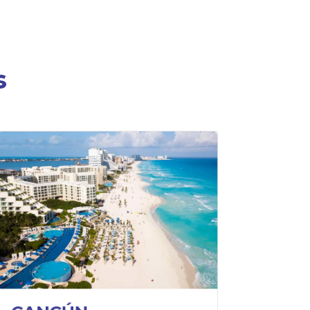
s
¿QUÉ HACER?
Disfruta de sus increíbles y
diversas playas.
Conoce sus zonas
arqueológicas.
Visita sus increíbles centros
comerciales.
Atrévete a participar en sus
diversos deportes acuáticos.