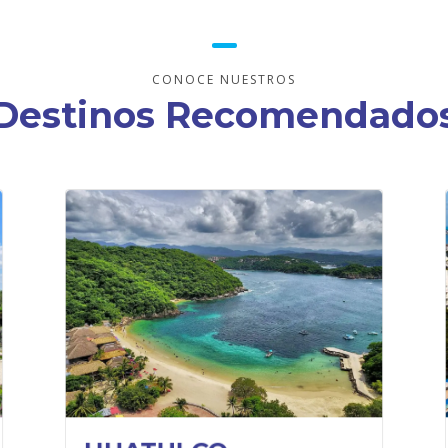
CONOCE NUESTROS
Destinos Recomendado
¿QUÉ HACER?
Disfrutar de increíbles paseos
en barco.
Practicar senderismo en la
jungla.
Conectarte con la naturaleza al
visitar sus parques ecológicos.